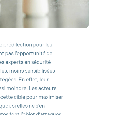
 prédilection pour les
nt pas l’opportunité de
es experts en sécurité
iles, moins sensibilisées
tégées. En effet, leur
ssi moindre. Les acteurs
r cette cible pour maximiser
uoi, si elles ne s’en
es font l’objet d’attaques