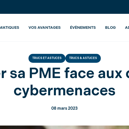
ucs & astuces
Protéger sa PME face aux diverses cybermenaces
MATIQUES
VOS AVANTAGES
ÉVÈNEMENTS
BLOG
A
TRUCS ET ASTUCES
TRUCS & ASTUCES
r sa PME face aux 
cybermenaces
08 mars 2023