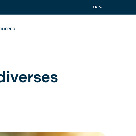
FR
DHÉRER
diverses