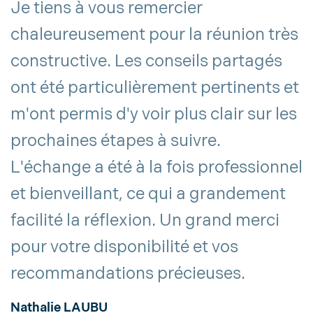
Je tiens à vous remercier
U
chaleureusement pour la réunion très
p
constructive. Les conseils partagés
d
ont été particulièrement pertinents et
d
m'ont permis d'y voir plus clair sur les
p
prochaines étapes à suivre.
a
L'échange a été à la fois professionnel
p
et bienveillant, ce qui a grandement
M
facilité la réflexion. Un grand merci
Re
pour votre disponibilité et vos
recommandations précieuses.
Nathalie LAUBU