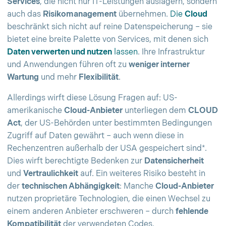
Services
, die nicht nur IT-Leistungen auslagern, sondern
auch das
Risikomanagement
übernehmen.
Die
Cloud
beschränkt sich nicht auf reine Datenspeicherung – sie
bietet eine breite Palette von Services, mit denen sich
Daten verwerten und nutzen
lassen
. Ihre Infrastruktur
und Anwendungen führen oft zu
weniger interner
Wartung
und mehr
Flexibilität
.
Allerdings wirft diese Lösung Fragen auf: US-
amerikanische
Cloud-Anbieter
unterliegen dem
CLOUD
Act
, der US-Behörden unter bestimmten Bedingungen
Zugriff auf Daten gewährt – auch wenn diese in
Rechenzentren außerhalb der USA gespeichert sind*.
Dies wirft berechtigte Bedenken zur
Datensicherheit
und
Vertraulichkeit
auf. Ein weiteres Risiko besteht in
der
technischen Abhängigkeit
: Manche
Cloud-Anbieter
nutzen proprietäre Technologien, die einen Wechsel zu
einem anderen Anbieter erschweren – durch
fehlende
Kompatibilität
der verwendeten Codes.