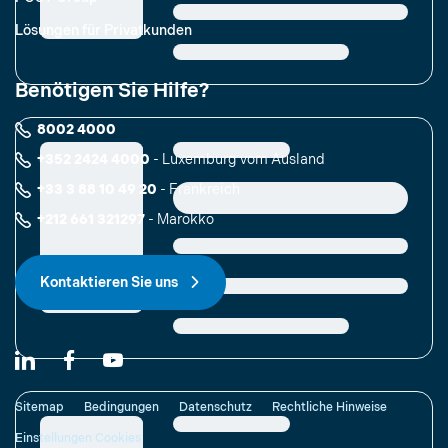
Lösungen für Privatkunden
Benötigen Sie Hilfe?
8002 4000
+352 2424 4000
- Luxemburg vom Ausland
+33 3 88 10 49 20
- Frankreich
+212 661 321297
- Marokko
Kontaktieren Sie uns
Sitemap
Bedingungen
Datenschutz
Rechtliche Hinweise
Einstellungen Cookies