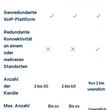
Georedundante
VoIP-Plattform
Redundante
Konnektivität
an einem
oder
mehreren
Standorten
Anzahl
Von 2 bis
der
2 bis 30
2 bis 60
unendlich
Kanäle
Max. Anzahl
Bis zu
Bis zu
Unendlich