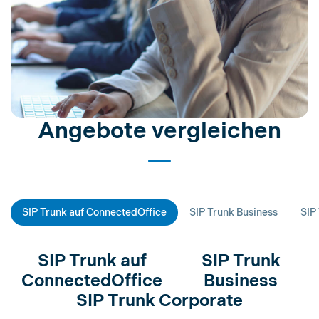
Angebote vergleichen
SIP Trunk auf ConnectedOffice
SIP Trunk Business
SIP
SIP Trunk auf
SIP Trunk
ConnectedOffice
Business
SIP Trunk Corporate