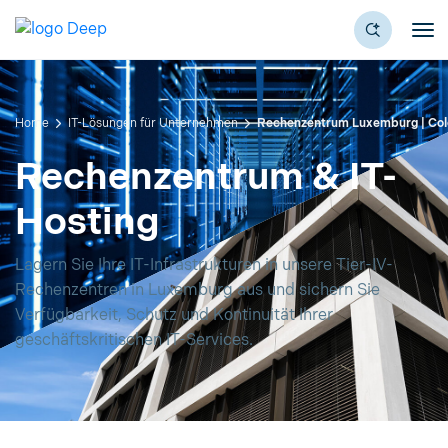
Home
IT-Lösungen für Unternehmen
Rechenzentrum Luxemburg | Colo
Rechenzentrum & IT-
Hosting
Lagern Sie Ihre IT-Infrastrukturen in unsere Tier-IV-
Rechenzentren in Luxemburg aus und sichern Sie
Verfügbarkeit, Schutz und Kontinuität Ihrer
geschäftskritischen IT-Services.