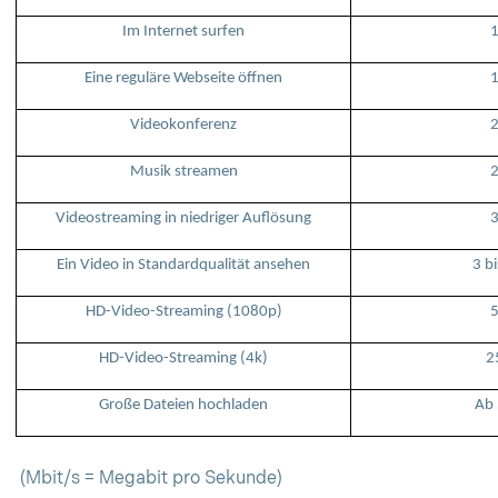
Im Internet surfen
1
Eine reguläre Webseite öffnen
1
Videokonferenz
2
Musik streamen
2
Videostreaming in niedriger Auflösung
3
Ein Video in Standardqualität ansehen
3 b
HD-Video-Streaming (1080p)
5
HD-Video-Streaming (4k)
2
Große Dateien hochladen
Ab 
(Mbit/s = Megabit pro Sekunde)