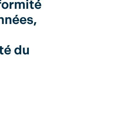
formité
onnées,
ité du