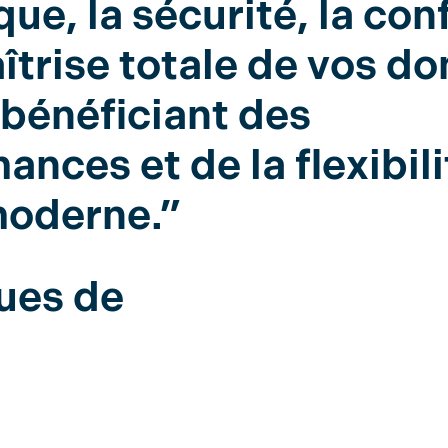
ue, la sécurité, la con
aîtrise totale de vos d
 bénéficiant des
ances et de la flexibil
moderne.”
ques de