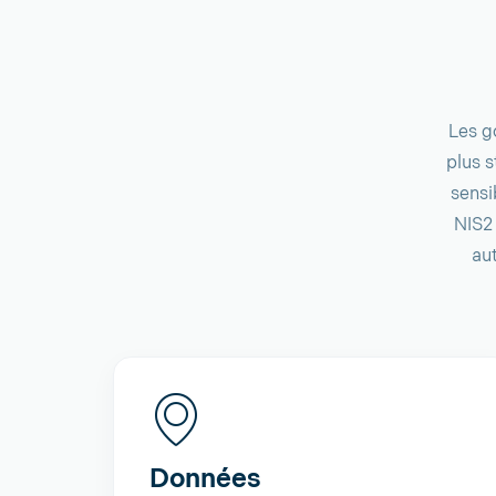
Les g
plus 
sensi
NIS2 
au
Données