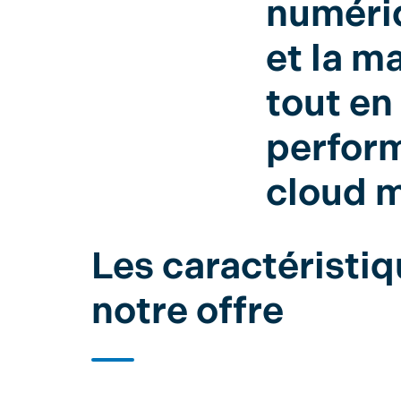
numériq
et la m
tout en
perform
cloud 
Les caractéristi
notre offre