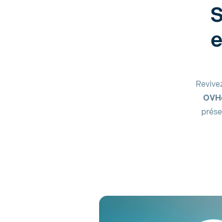
S
e
Revivez
OVH
prése