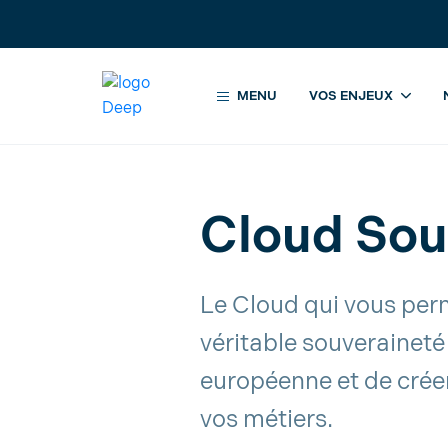
Accueil
Solutions IT pour entrepris
MENU
VOS ENJEUX
Cloud Sou
Le Cloud qui vous per
véritable souverainet
européenne et de créer
vos métiers.