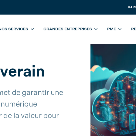
CAR
es
Solutions Cloud pour entreprises
Solutions
Cloud souvera
NOS SERVICES
GRANDES ENTREPRISES
PME
R
verain
met de garantir une
é numérique
 de la valeur pour