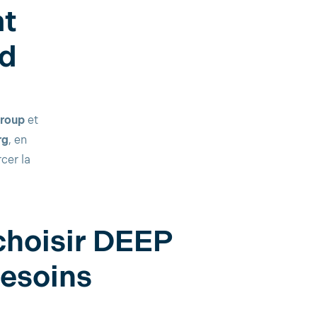
at
ud
roup
et
rg
, en
cer la
choisir DEEP
besoins