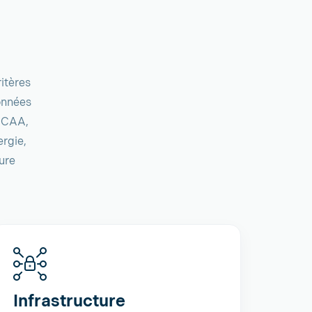
itères
onnées
, CAA,
ergie,
ure
Infrastructure