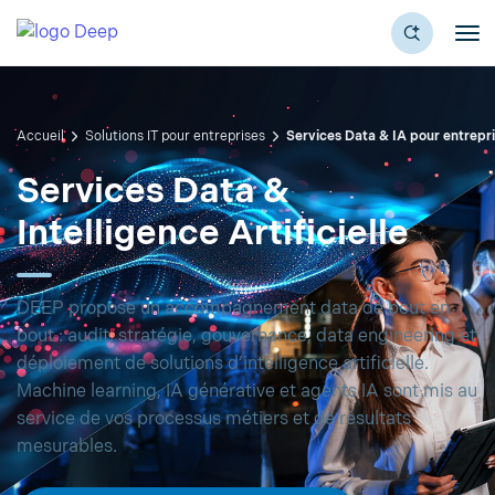
Accueil
Solutions IT pour entreprises
Services Data & IA pour entrepr
Services Data &
Intelligence Artificielle
DEEP propose un accompagnement data de bout en
bout : audit, stratégie, gouvernance, data engineering et
déploiement de solutions d’intelligence artificielle.
Machine learning, IA générative et agents IA sont mis au
service de vos processus métiers et de résultats
mesurables.