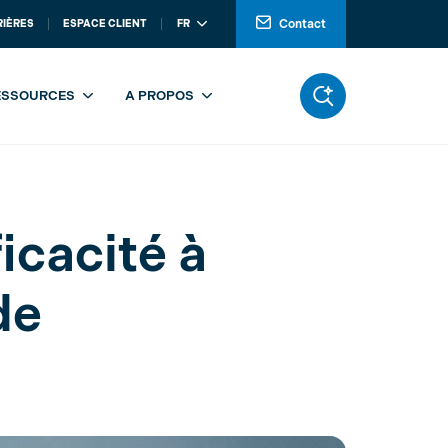
Contact
RIÈRES
ESPACE CLIENT
FR
 en efficacité à l’ère du travail hybride
ESSOURCES
A PROPOS
icacité à
de