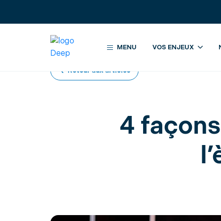
Accueil
Blog & articles sur la transformation digit
MENU
VOS ENJEUX
Retour aux articles
4 façons
l