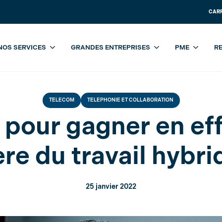
CAR
ale
Telecom
Telephonie et collaboration
4 façons pour gagner
NOS SERVICES
GRANDES ENTREPRISES
PME
R
TELECOM
TELEPHONIE ET COLLABORATION
 pour gagner en eff
’ère du travail hybri
25 janvier 2022