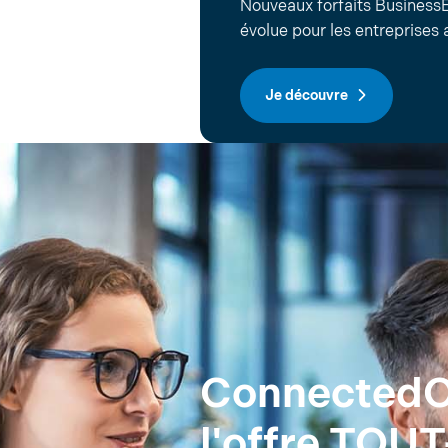
Nouveaux forfaits Business
évolue pour les entreprises
Je découvre
ConnectedOf
l'offre TOU