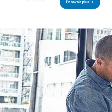
En savoir plus
nes
néficiez de
 votre profil et