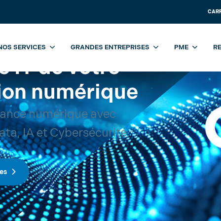
CAR
NOS SERVICES
GRANDES ENTREPRISES
PME
R
e IT de votre
ion numérique
mance numérique avec
ta, IA et Cybersécurité.
es