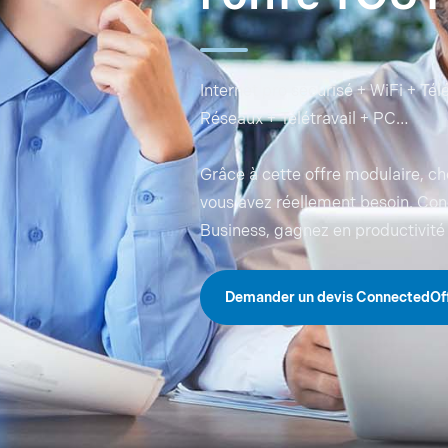
Internet pro sécurisé + WiFi + Tél
Réseaux + Télétravail + PC…
Grâce à cette offre modulaire, ch
vous avez réellement besoin. Con
Business, gagnez en productivité
Demander un devis ConnectedOf