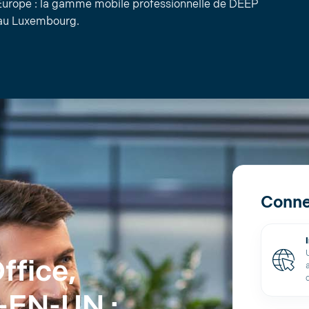
Europe : la gamme mobile professionnelle de DEEP
 au Luxembourg.
Conne
fice,
T-EN-UN :