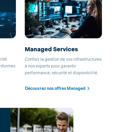
Managed Services
rité
Confiez la gestion de vos infrastructures
onformes
à nos experts pour garantir
performance, sécurité et disponibilité.
Découvrez nos offres Managed