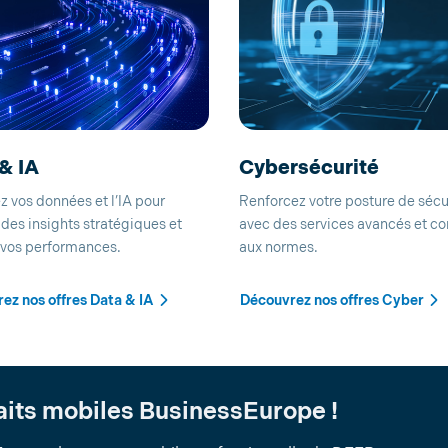
& IA
Cybersécurité
z vos données et l’IA pour
Renforcez votre posture de sécu
des insights stratégiques et
avec des services avancés et c
 vos performances.
aux normes.
ez nos offres Data & IA
Découvrez nos offres Cyber
aits mobiles BusinessEurope !