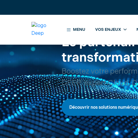
MENU
VOS ENJEUX
Le partenair
transformat
Boostez votre perfor
DEEP, expert Cloud, Da
Découvrir nos solutions numériqu