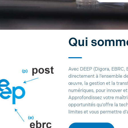
Qui somme
Avec DEEP (Digora, EBRC, 
directement à l’ensemble des
œuvre, la gestion et la tra
numériques, pour innover et 
Approfondissez votre maîtri
opportunités qu’offre la tec
limites et vous permettre d’al