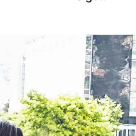
Petites & moyen
entreprises
Quelle que soit la taille de votre entreprise, bé
solutions informatiques et télécoms adaptées à
aux besoins de votre activité.
Découvrir plus