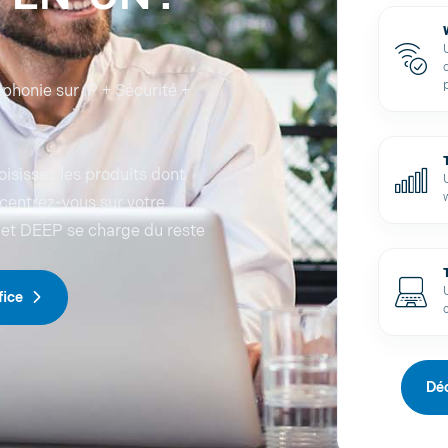
éphonie sur IP + Sécurité +
oisissez les produits dont
centrez-vous sur votre
 et DEEP se charge du reste
fice
Déc