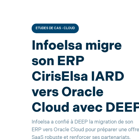
ETUDES DE CAS - CLOUD
Infoelsa migre
son ERP
CirisElsa IARD
vers Oracle
Cloud avec DEE
Infoelsa a confié à DEEP la migration de son
ERP vers Oracle Cloud pour préparer une offr
SaaS robuste et renforcer ses partenariats.