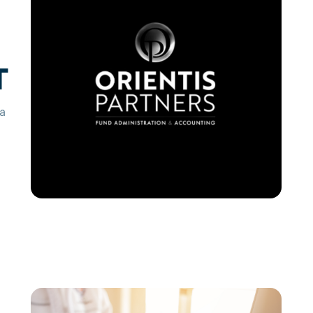
T
a
.